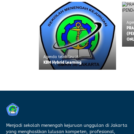
Age
PRA
(PE
ONL
Agenda telah lewat
KBM Hybrid Learning
Menjadi sekolah menengah kejuruan unggulan di Jakarta
yang menghasilkan lulusan kompeten, profesional,