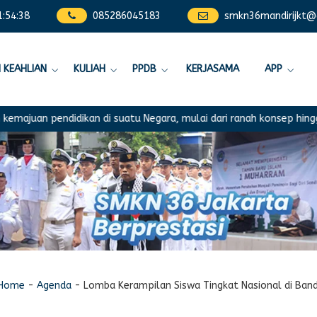
1
:
54
:
38
085286045183
smkn36mandirijkt@
 KEAHLIAN
KULIAH
PPDB
KERJASAMA
APP
 pendidikan di suatu Negara, mulai dari ranah konsep hingga aplik
Home
-
Agenda
-
Lomba Kerampilan Siswa Tingkat Nasional di Ba