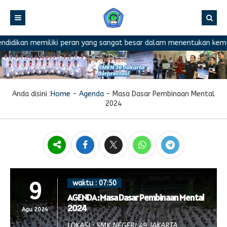
dikan memiliki peran yang sangat besar dalam menentukan kemajuan 
Anda disini :
Home
-
Agenda
-
Masa Dasar Pembinaan Mental
2024
9
waktu : 07:50
AGENDA : Masa Dasar Pembinaan Mental
2024
Agu 2024
LOKASI : SMK NEGERI 49 JAKARTA