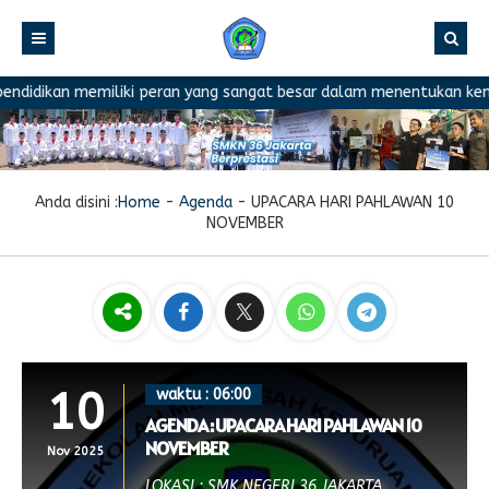
idikan memiliki peran yang sangat besar dalam menentukan kemajuan
Anda disini :
Home
-
Agenda
-
UPACARA HARI PAHLAWAN 10
NOVEMBER
10
waktu : 06:00
AGENDA : UPACARA HARI PAHLAWAN 10
NOVEMBER
Nov 2025
LOKASI : SMK NEGERI 36 JAKARTA