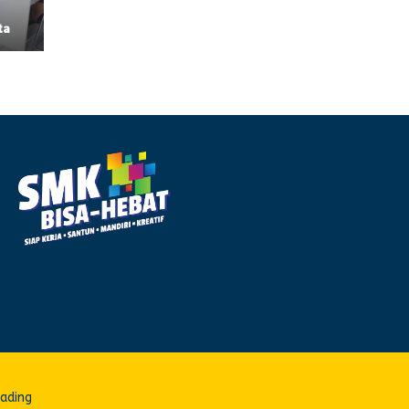
ta
Mading