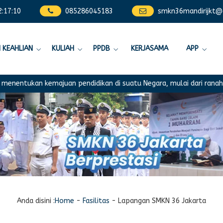
2
:
17
:
11
085286045183
smkn36mandirijkt@
 KEAHLIAN
KULIAH
PPDB
KERJASAMA
APP
emajuan pendidikan di suatu Negara, mulai dari ranah konsep hingg
Anda disini :
Home
-
Fasilitas
-
Lapangan SMKN 36 Jakarta