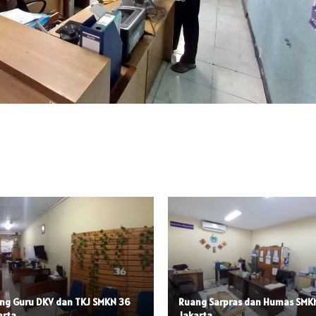
ng Guru DKV dan TKJ SMKN 36
Ruang Sarpras dan Humas SMK
arta
Jakarta