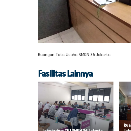
Ruangan Tata Usaha SMKN 36 Jakarta
Fasilitas Lainnya
Rua
Labotarium TKJ SMKN 36 Jakarta
Jak