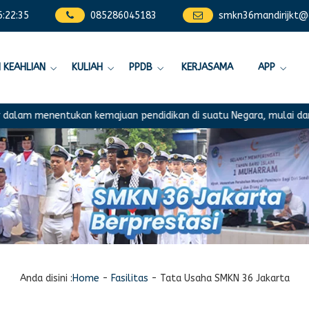
6
:
22
:
36
085286045183
smkn36mandirijkt@
 KEAHLIAN
KULIAH
PPDB
KERJASAMA
APP
nentukan kemajuan pendidikan di suatu Negara, mulai dari ranah ko
Anda disini :
Home
-
Fasilitas
-
Tata Usaha SMKN 36 Jakarta