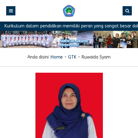
Kurikulum dalam pendidikan memiliki peran yang sangat besar dala
Anda disini :
Home
-
GTK
-
Ruwaida Syam