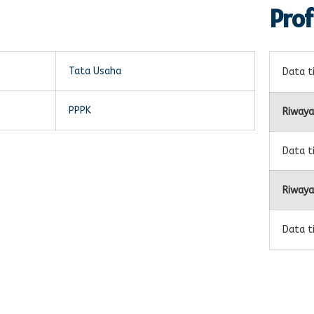
Prof
Tata Usaha
Data t
PPPK
Riwaya
Data t
Riwaya
Data t