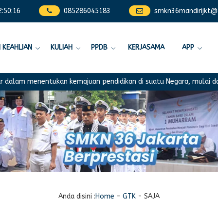
2
:
50
:
16
085286045183
smkn36mandirijkt@
 KEAHLIAN
KULIAH
PPDB
KERJASAMA
APP
am menentukan kemajuan pendidikan di suatu Negara, mulai dari ran
Anda disini :
Home
-
GTK
-
SAJA