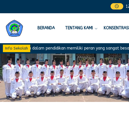
1
BERANDA
TENTANG KAMI
KONSENTRASI
Kurikulum dalam pendidikan memiliki peran yang sangat besar dal
Info Sekolah