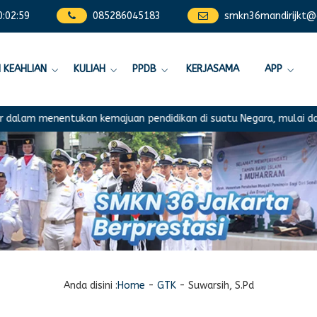
0
:
02
:
59
085286045183
smkn36mandirijkt@
 KEAHLIAN
KULIAH
PPDB
KERJASAMA
APP
lam menentukan kemajuan pendidikan di suatu Negara, mulai dari ra
Anda disini :
Home
-
GTK
-
Suwarsih, S.Pd