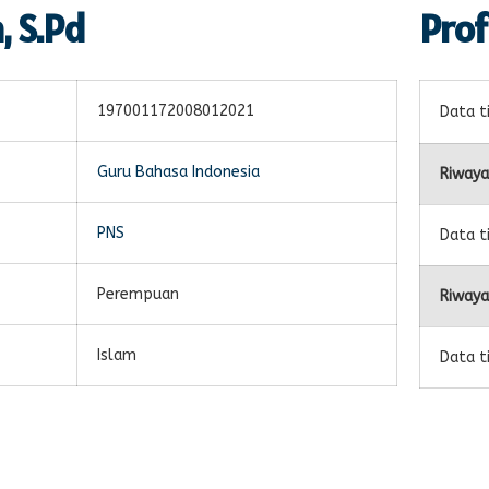
, S.Pd
Prof
197001172008012021
Data t
Guru Bahasa Indonesia
Riwaya
PNS
Data t
Perempuan
Riwaya
Islam
Data t