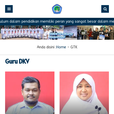
lum dalam pendidikan memiliki peran yang sangat besar dalam menen
Anda disini :
Home
-
GTK
Guru DKV