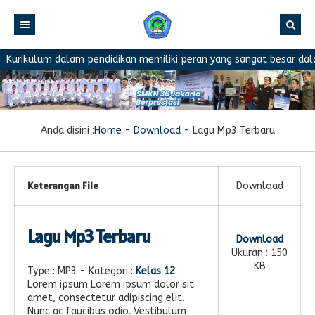
Kurikulum dalam pendidikan memiliki peran yang sangat besar dalam
Anda disini :
Home
-
Download
-
Lagu Mp3 Terbaru
Keterangan File
Download
Lagu Mp3 Terbaru
Download
Ukuran : 150
KB
Type :
MP3
- Kategori :
Kelas 12
Lorem ipsum Lorem ipsum dolor sit
amet, consectetur adipiscing elit.
Nunc ac faucibus odio. Vestibulum