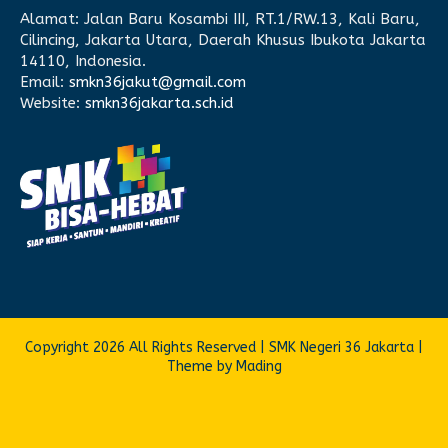
Alamat:
Jalan Baru Kosambi III, RT.1/RW.13, Kali Baru,
Cilincing, Jakarta Utara, Daerah Khusus Ibukota Jakarta
14110, Indonesia.
Email:
smkn36jakut@gmail.com
Website:
smkn36jakarta.sch.id
Copyright 2026 All Rights Reserved | SMK Negeri 36 Jakarta |
Theme by Mading