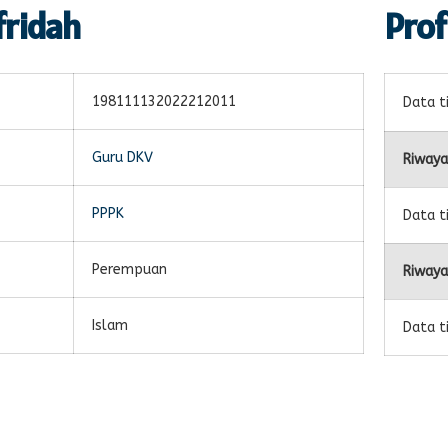
fridah
Prof
198111132022212011
Data t
Guru DKV
Riwaya
PPPK
Data t
Perempuan
Riwaya
Islam
Data t