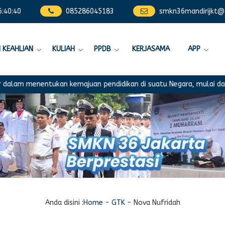
6
:
40
:
40
085286045183
smkn36mandirijkt@
 KEAHLIAN
KULIAH
PPDB
KERJASAMA
APP
am menentukan kemajuan pendidikan di suatu Negara, mulai dari ran
Anda disini :
Home
-
GTK
-
Nova Nufridah