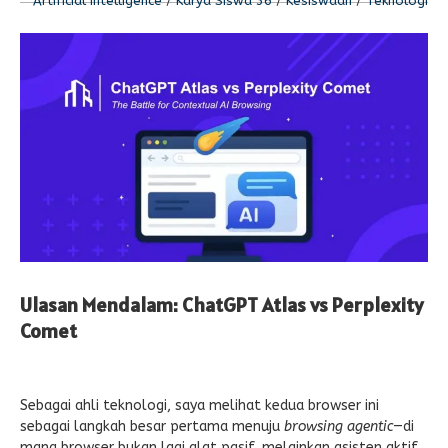
Artificial Intelligence
/
Karya Siswa 36
/
Kesiswaan
/
Teknologi
Ulasan Mendalam: ChatGPT Atlas vs Perplexity
Comet
Sebagai ahli teknologi, saya melihat kedua browser ini
sebagai langkah besar pertama menuju
browsing agentic
—di
mana browser bukan lagi alat pasif, melainkan asisten aktif.